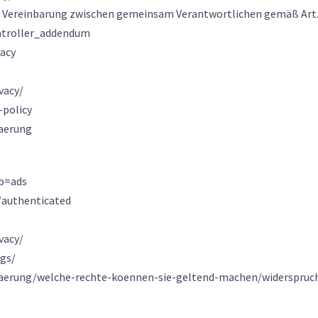
r Vereinbarung zwischen gemeinsam Verantwortlichen gemäß Art. 
ntroller_addendum
vacy
vacy/
-policy
laerung
ab=ads
/authenticated
vacy/
ngs/
rklaerung/welche-rechte-koennen-sie-geltend-machen/widerspruc