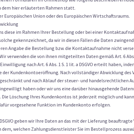
in dem hier erläuterten Rahmen statt.
 der Europäischen Union oder des Europäischen Wirtschaftsraums.
bwicklung
 diese im Rahmen Ihrer Bestellung oder bei einer Kontaktaufnah
ls solche gekennzeichnet, da wir in diesen Fällen die Daten zwinge
ren Angabe die Bestellung bzw. die Kontaktaufnahme nicht vers
Wir verwenden die von ihnen mitgeteilten Daten gemäß Art. 6 Abs. 
Einwilligung nach Art. 6 Abs. 1 S. 1 lit. a DSGVO erteilt haben, in
e der Kundenkontoeröffnung. Nach vollständiger Abwicklung des
ngeschränkt und nach Ablauf der steuer- und handelsrechtlichen A
eingewilligt haben oder wir uns eine darüber hinausgehende Daten
en. Die Löschung Ihres Kundenkontos ist jederzeit möglich und kan
dafür vorgesehene Funktion im Kundenkonto erfolgen.
. b DSGVO geben wir Ihre Daten an das mit der Lieferung beauftragt
ach dem, welchen Zahlungsdienstleister Sie im Bestellprozess aus