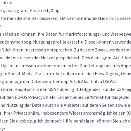
n.html.
r, Instagram, Pinterest, Xing
tformen dient einer besseren, aktiven Kommunikation mit unsere
n.
len Medien können Ihre Daten für Marktforschungs- und Werbezw
eudonymen sog. Nutzungsprofile erstellt. Diese können verwende
ßlich Ihren Interessen entsprechen. Zu diesem Zweck werden im R
 die Interessen der Nutzer gespeichert. Dies dient gem. Art. 6 Ab
igten Interessen an einer optimierten Darstellung unseres Ang
ligen Social-Media Plattformbetreibern um eine Einwilligung (Ein
tsgrundlage der Datenverarbeitung Art. 6 Abs. 1 lit. a DSGVO.
ihren Hauptsitz in den USA haben, gilt Folgendes: Für die USA l
uf den EU-US Privacy Shield. Ein aktuelles Zertifikat für das jew
und Nutzung der Daten durch die Anbieter auf deren Seiten sowie 
 Ihrer Privatsphäre, insbesondere Widerspruchsmöglichkeiten (O
lten Sie diesbezüglich dennoch Hilfe benötigen, können Sie sich 
cy/