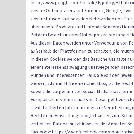
http://www.google.com/intl/de/+/policy/+1butto
Unsere Onlinepräsenz auf Facebook, Google, Twitte
Unsere Präsenz auf sozialen Netzwerken und Plat
über unsere Produkte und laufende Sonderaktione
Bei dem Besuch unserer Onlinepräsenzen in sozia
Aus diesen Daten werden unter Verwendung von Ps
außerhalb der Plattformen zu schalten, die mutma
In diesen Cookies werden das Besucherverhalten und
einer Interessensabwägung überwiegenden berecht
Kunden und Interessenten. Falls Sie von den jewei
werden, z.B. mit Hilfe einer Checkbox, ist die Rech
Soweit die vorgenannten Social-Media Plattformen 
Europäischen Kommission vor. Dieser geht zurück a
Die detaillierten Informationen zur Verarbeitung 
Rechte und Einstellungsmöglichkeiten zum Schutz
verlinkten Datenschutzhinweisen der Anbieter. Sol
Facebook: https://www.facebook.com/about/priva