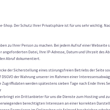
e-Shop. Der Schutz Ihrer Privatsphäre ist für uns sehr wichtig. Na
en zu Ihrer Person zu machen. Bei jedem Aufruf einer Webseite s
er angeforderten Datei, Ihre IP-Adresse, Datum und Uhrzeit des 
 den Abruf dokumentiert.
cke der Sicherstellung eines störungsfreien Betriebs der Seite s
 lit. f DSGVO der Wahrung unserer im Rahmen einer Interessensabw
e Zugriffsdaten werden spätestens sieben Tage nach Ende Ihres S
r
rbringt ein Drittanbieter für uns die Dienste zum Hosting und zu
rwiegenden berechtigten Interessen an einer korrekten Darstell
ehenen Formularen im Onlineshop wie folgend beschrieben erhoben