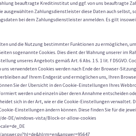
hlung beauftragte Kreditinstitut und ggf. von uns beauftragte Za
 ausgewählten Zahlungsdienstleister diese Daten auch selbst, sow
gsdaten bei dem Zahlungsdienstleister anmelden. Es gilt insowei
alten und die Nutzung bestimmter Funktionen zu ermöglichen, um
Seiten sogenannte Cookies. Dies dient der Wahrung unserer im 
ellung unseres Angebots gemäß Art. 6 Abs. 1 S. 1 lit. f DSGVO. Coo
n uns verwendeten Cookies werden nach Ende der Browser-Sitzung,
 verbleiben auf Ihrem Endgerät und ermöglichen uns, Ihren Brow
 können Sie der Übersicht in den Cookie-Einstellungen Ihres Webb
 informiert werden und einzeln über deren Annahme entscheiden od
eidet sich in der Art, wie er die Cookie-Einstellungen verwaltet. 
 Cookie-Einstellungen ändern können. Diese finden Sie für die jew
m/de-DE/windows-vista/Block-or-allow-cookies
locale=de_DE
n/answer.py?hl=de&hlrm=en&answer=95647