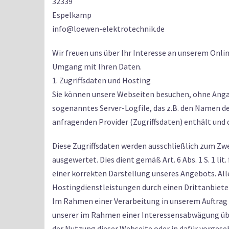
32339
Espelkamp
info@loewen-elektrotechnik.de
Wir freuen uns über Ihr Interesse an unserem Onlin
Umgang mit Ihren Daten.
1. Zugriffsdaten und Hosting
Sie können unsere Webseiten besuchen, ohne Angab
sogenanntes Server-Logfile, das z.B. den Namen d
anfragenden Provider (Zugriffsdaten) enthält und
Diese Zugriffsdaten werden ausschließlich zum Zwe
ausgewertet. Dies dient gemäß Art. 6 Abs. 1 S. 1
einer korrekten Darstellung unseres Angebots. All
Hostingdienstleistungen durch einen Drittanbiete
Im Rahmen einer Verarbeitung in unserem Auftrag e
unserer im Rahmen einer Interessensabwägung übe
der Nutzung dieser Webseite oder in dafür vorges